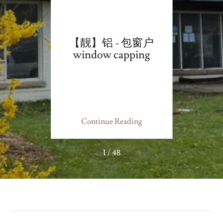
更换 -
【靓】铝 - 包窗户
修复
ace
window capping
坏
ing
Continue Reading
Co
1 / 48